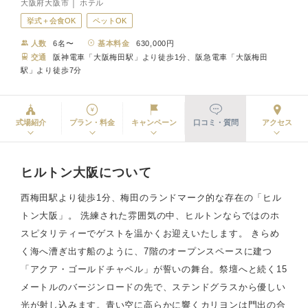
大阪府大阪市 │ ホテル
挙式＋会食OK
ペットOK
人数
6名〜
基本料金
630,000円
交通
阪神電車「大阪梅田駅」より徒歩1分、阪急電車「大阪梅田
駅」より徒歩7分
式場紹介
プラン・料金
キャンペーン
口コミ・質問
アクセス
ヒルトン大阪について
西梅田駅より徒歩1分、梅田のランドマーク的な存在の「ヒル
トン大阪」。 洗練された雰囲気の中、ヒルトンならではのホ
スピタリティーでゲストを温かくお迎えいたします。 きらめ
く海へ漕ぎ出す船のように、7階のオープンスペースに建つ
「アクア・ゴールドチャペル」が誓いの舞台。祭壇へと続く15
メートルのバージンロードの先で、ステンドグラスから優しい
光が射し込みます。青い空に高らかに響くカリヨンは門出の合