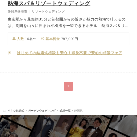
熱海スパ＆リゾートウェディング
静岡県熱海市 │ リゾートウェディング
東京駅から最短約35分と首都圏からの近さが魅力の熱海で叶えるの
は、周囲を山々に囲まれ相模湾を一望できるホテル「熱海スパ＆リゾ
ート」での開放感に満ち溢れたウッドデッキテラスウエディング。
最大18名様のご宿泊付きのこのプランは、何といってもホテル一棟
人数
10名〜
基本料金
797,000円
を貸し切れるのが魅力。 大切なゲスト様との特別で楽しい1泊2日を
過ごせること間違いありません。 雨が降っても施設内で対応可能な
はじめての結婚式相談も安心！即決不要で安心の相談フェア
安心の会場で、贅沢で幸せな一日を。
1
小さな結婚式
ガーデンウェディング
式場一覧
静岡県