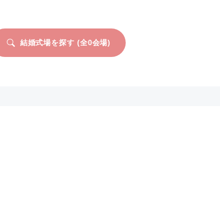
結婚式場を探す (全
0
会場)