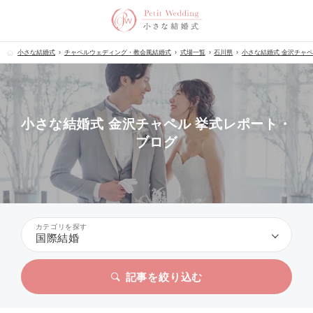
小さな結婚式
チャペルウェディング・教会風結婚式
式場一覧
石川県
小さな結婚式 金沢チャ
小さな結婚式 金沢チャペル 挙式レポート・
ブログ
カテゴリを探す
国際結婚
記事を絞り込む