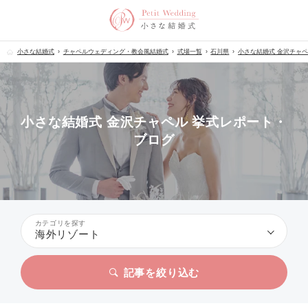
小さな結婚式
チャペルウェディング・教会風結婚式
式場一覧
石川県
小さな結婚式 金沢チャ
小さな結婚式 金沢チャペル 挙式レポート・
ブログ
カテゴリを探す
海外リゾート
記事を絞り込む