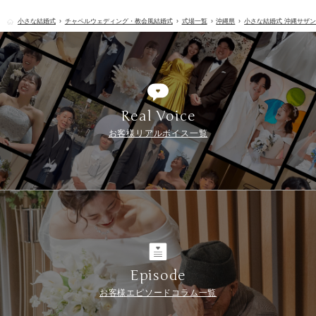
小さな結婚式
チャペルウェディング・教会風結婚式
式場一覧
沖縄県
小さな結婚式 沖縄サザ
Real Voice
お客様リアルボイス一覧
Episode
お客様エピソードコラム一覧