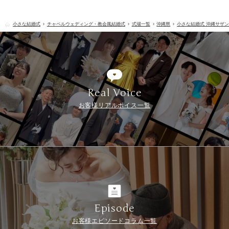
小さな結婚式
チャペルウェディング・教会風結婚式
式場一覧
沖縄県
小さな結婚式 沖縄サザ
Real Voice
お客様リアルボイス一覧
Episode
お客様エピソードコラム一覧