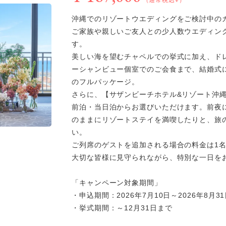
（通常税込¥）
沖縄でのリゾートウエディングをご検討中の
ご家族や親しいご友人との少人数ウエディン
す。
美しい海を望むチャペルでの挙式に加え、ド
ーシャンビュー個室でのご会食まで、結婚式
のフルパッケージ。
さらに、【サザンビーチホテル&リゾート沖縄 
前泊・当日泊からお選びいただけます。前夜
のままにリゾートステイを満喫したりと、旅
い。
ご列席のゲストを追加される場合の料金は1名9
大切な皆様に見守られながら、特別な一日を
「キャンペーン対象期間」
・申込期間：2026年7月10日～2026年8月3
・挙式期間：～12月31日まで