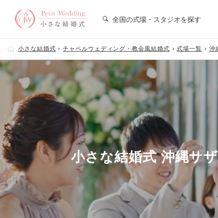
全国の式場・スタジオを探す
小さな結婚式
チャペルウェディング・教会風結婚式
式場一覧
沖
小さな結婚式 沖縄サ