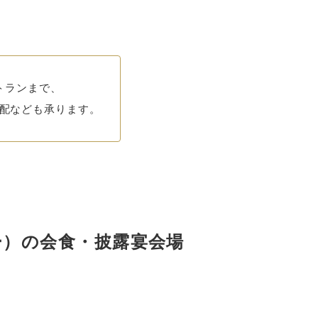
トランまで、
配なども承ります。
ー）の
会食・披露宴会場