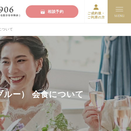
相談予約
ご成約後・
ご列席の方
について
ブルー）
会食について