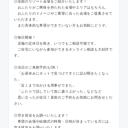
◎全国のリゾート会場をご紹介いたします！
おふたりがご興味を持たれた会場やエリアはもちろん、
おふたりのイメージやご要望に合った会場をご提案させて
いただきます。
まだ具体的な希望ができていない方もお気軽にどうぞ。
◎毎日開催！
店舗の定休日を除き、いつでもご相談可能です。
ご自宅にいながら参加ができるオンライン相談も大好評で
す。
◎当日のご来館予約もOK！
「お昼休みにネットで見つけてすぐに話が聞きたくなっ
た」
「近くまで出かける用事ができた」
「ふたりで話していて急に盛り上がった」などなど
思い立ったが吉日！直前のご予約もお気軽にお問合せくだ
さい。
◎空き状況をお調べいたします！
希望の会場や結婚式の時期・日程が決まっている方には、
空き状況をお調べいたします。