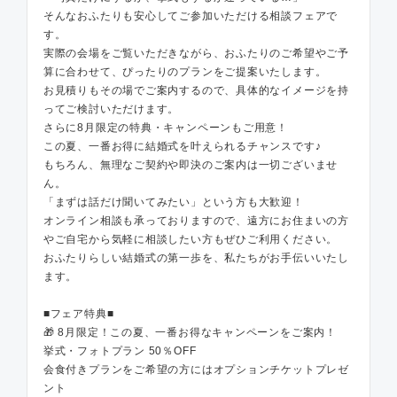
そんなおふたりも安心してご参加いただける相談フェアで
す。
実際の会場をご覧いただきながら、おふたりのご希望やご予
算に合わせて、ぴったりのプランをご提案いたします。
お見積りもその場でご案内するので、具体的なイメージを持
ってご検討いただけます。
さらに8月限定の特典・キャンペーンもご用意！
この夏、一番お得に結婚式を叶えられるチャンスです♪
もちろん、無理なご契約や即決のご案内は一切ございませ
ん。
「まずは話だけ聞いてみたい」という方も大歓迎！
オンライン相談も承っておりますので、遠方にお住まいの方
やご自宅から気軽に相談したい方もぜひご利用ください。
おふたりらしい結婚式の第一歩を、私たちがお手伝いいたし
ます。
■フェア特典■
🎁 8月限定！この夏、一番お得なキャンペーンをご案内！
挙式・フォトプラン 50％OFF
会食付きプランをご希望の方にはオプションチケットプレゼ
ント