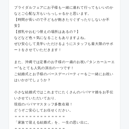
ブライダルフェアにお子様も一緒に連れて行ってもいいのか
なとご心配な方もいらっしゃるかと思います。
【時間が長いので子どもが飽きたりぐずったりしないか不
安】
【授乳やおむつ替えの場所はあるの？】
などなど色々気になることもありますよね。
ぜひ安心して見学いただけるようにスタッフも最大限のサポ
ートをさせていただきます！
また、沖縄では定番のお子様の一歳のお祝い“タンカーユーエ
ー”もとても人気の演出の一つです！
ご結婚式とお子様のバースデーパーティーをご一緒にお祝い
はいかがでしょうか？
小さな結婚式ではこれまでにたくさんのパパママ婚をお手伝
いさせていただいており、
現役のパパママスタッフ多数在籍！
どうぞご安心してお任せください。
＝＝＝＝＝＝＝＝＝＝＝＝＝＝
「家族で迎える結婚式」を、一生の思い出に。
＝＝＝＝＝＝＝＝＝＝＝＝＝＝