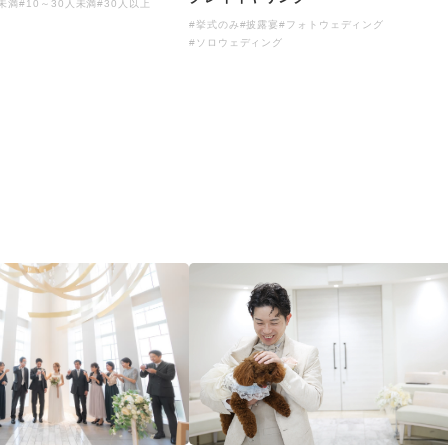
人未満
#10～30人未満
#30人以上
#挙式のみ
#披露宴
#フォトウェディング
#ソロウェディング