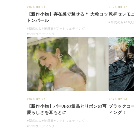
2026.03.17
2026.03.21
乾杯セレモ
【新作小物】存在感で魅せる＊ 大粒コッ
トンパール
#挙式のみ
#10
#挙式のみ
#披露宴
#フォトウェディング
#ソロウェディング
2026.02.24
2026.02.24
【新作小物】パールの気品とリボンの可
ブラックコ
愛らしさを耳もとに
ィング！
#挙式のみ
#披露宴
#フォトウェディング
#ソロウェディング