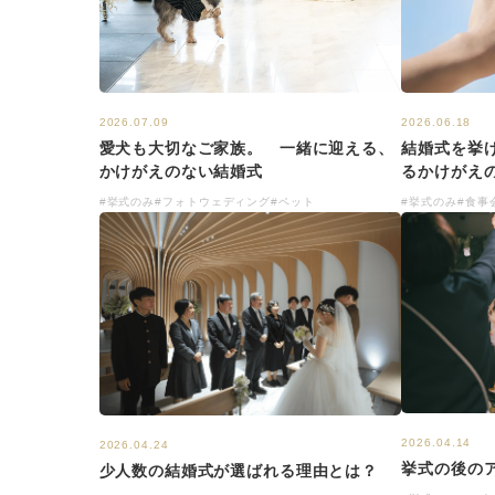
2026.07.09
2026.06.18
愛犬も大切なご家族。 一緒に迎える、
結婚式を挙
かけがえのない結婚式
るかけがえ
#挙式のみ
#フォトウェディング
#ペット
#挙式のみ
#食事
2026.04.14
2026.04.24
挙式の後の
少人数の結婚式が選ばれる理由とは？