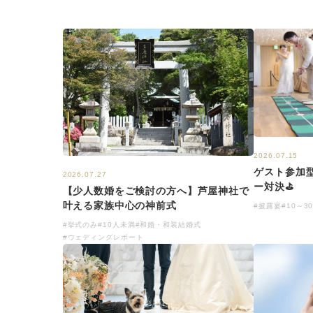
2026.07.15
ゲスト参加
2026.07.27
ー対決⛳
【少人数婚をご検討の方へ】芦屋神社で
叶える家族中心の神前式
#披露宴
#10～3
#挙式のみ
#10人未満
#和婚・和装結婚式
#ウェディングレポート