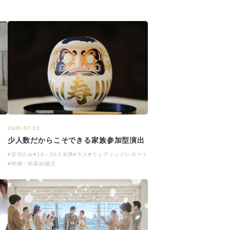
2026.07.13
少人数だからこそできる家族参加型演出
#挙式のみ
#10～30人未満
#大人
#ウェディングレポート
#和婚・和装結婚式