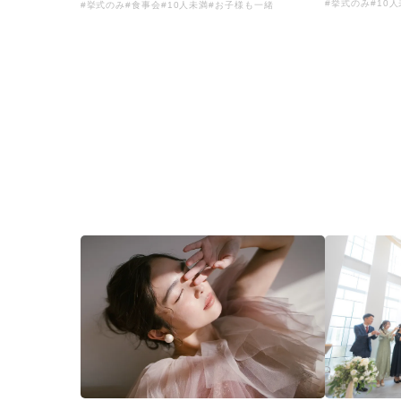
#挙式のみ
#10
#挙式のみ
#食事会
#10人未満
#お子様も一緒