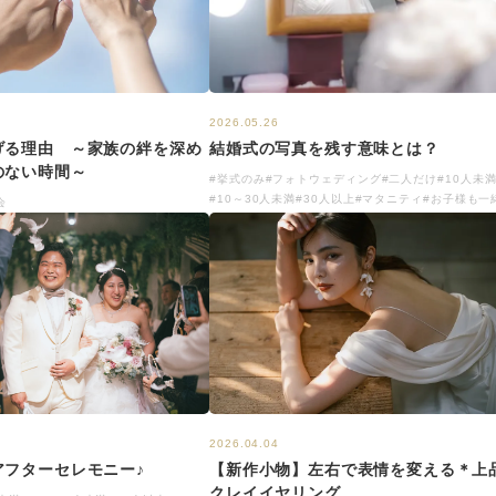
2026.05.26
げる理由 ～家族の絆を深め
結婚式の写真を残す意味とは？
のない時間～
#挙式のみ
#フォトウェディング
#二人だけ
#10人未
#10～30人未満
#30人以上
#マタニティ
#お子様も一
会
2026.04.04
アフターセレモニー♪
【新作小物】左右で表情を変える＊上
クレイイヤリング