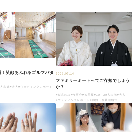
型！笑顔あふれるゴルフパタ
2026.07.14
ファミリーミートってご存知でしょう
か？
0人未満
#大人
#ウェディングレポート
#挙式のみ
#食事会
#披露宴
#10～30人未満
#大人
#ウェディングレポート
#和婚・和装結婚式