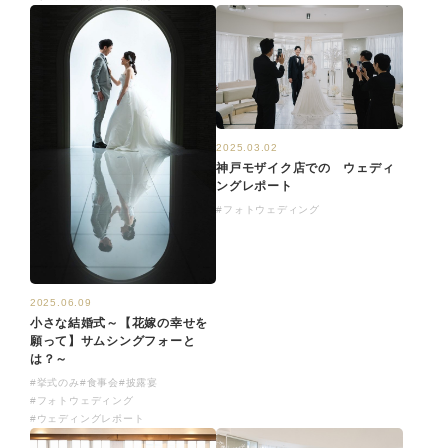
2025.03.02
神戸モザイク店での ウェディ
ングレポート
#フォトウェディング
2025.06.09
小さな結婚式～【花嫁の幸せを
願って】サムシングフォーと
は？～
#挙式のみ
#食事会
#披露宴
#フォトウェディング
#ウェディングレポート