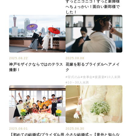
ずっとニコニコ！ずっと新婦様
へちょっかい！面白い新郎様で
した！
2025.08.08
2025.08.22
花嫁を彩るブライダルヘアメイ
神戸モザイクならではのテラス
ク
撮影！
#挙式のみ
#食事会
#披露宴
#10人未満
#10～30人未満
2025.06.30
2025.08.01
小さな結婚式～【意外と知らな
【初めての結婚式/ブライダル用