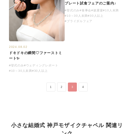
プレート試食フェアのご案内♪
#挙式のみ
#食事会
#披露宴
#10人未満
#10～30人未満
#30人以上
#ブライダルフェア
2024.08.02
ドキドキの瞬間♡ファーストミ
ート✨
#挙式のみ
#ウェディングレポート
#10～30人未満
#30人以上
1
2
3
4
小さな結婚式 神戸モザイクチャペル 関連リ
ンク