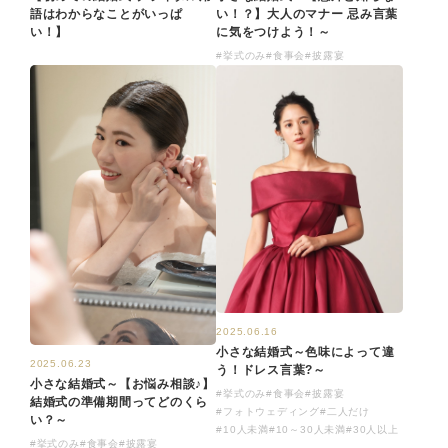
い！？】大人のマナー 忌み言葉
語はわからなことがいっぱ
に気をつけよう！～
い！】
#挙式のみ
#食事会
#披露宴
2025.06.16
小さな結婚式～色味によって違
2025.06.23
う！ドレス言葉?～
小さな結婚式～【お悩み相談♪】
#挙式のみ
#食事会
#披露宴
結婚式の準備期間ってどのくら
#フォトウェディング
#二人だけ
い？～
#10人未満
#10～30人未満
#30人以上
#挙式のみ
#食事会
#披露宴