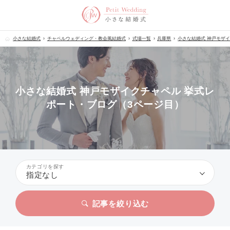
小さな結婚式
チャペルウェディング・教会風結婚式
式場一覧
兵庫県
小さな結婚式 神戸モザ
小さな結婚式 神戸モザイクチャペル 挙式レ
ポート・ブログ（3ページ目）
カテゴリを探す
指定なし
記事を絞り込む