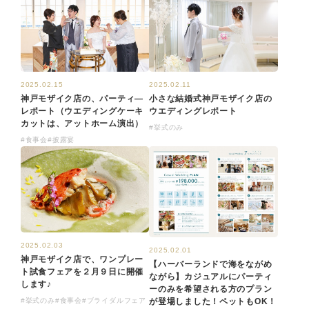
2025.02.15
2025.02.11
神戸モザイク店の、パーティ―
小さな結婚式神戸モザイク店の
レポート（ウエディングケーキ
ウエディングレポート
カットは、アットホーム演出）
#挙式のみ
#食事会
#披露宴
2025.02.03
2025.02.01
神戸モザイク店で、ワンプレー
【ハーバーランドで海をながめ
ト試食フェアを２月９日に開催
ながら】カジュアルにパーティ
します♪
ーのみを希望される方のプラン
#挙式のみ
#食事会
#ブライダルフェア
が登場しました！ペットもOK！