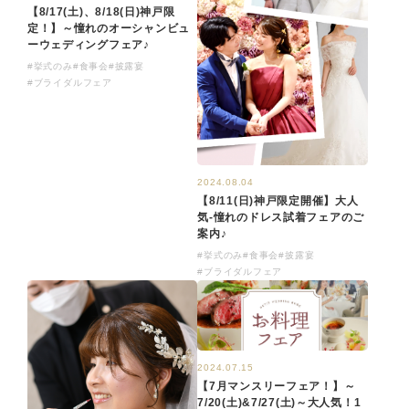
【8/17(土)、8/18(日)神戸限
定！】～憧れのオーシャンビュ
ーウェディングフェア♪
#挙式のみ
#食事会
#披露宴
#ブライダルフェア
2024.08.04
【8/11(日)神戸限定開催】大人
気-憧れのドレス試着フェアのご
案内♪
#挙式のみ
#食事会
#披露宴
#ブライダルフェア
2024.07.15
【7月マンスリーフェア！】～
7/20(土)&7/27(土)～大人気！1