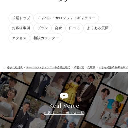
式場トップ
チャペル・サロンフォトギャラリー
お客様事例
プラン
会食
口コミ
よくある質問
アクセス
相談カウンター
小さな結婚式
チャペルウェディング・教会風結婚式
式場一覧
兵庫県
小さな結婚式 神戸モザ
Real Voice
お客様リアルボイス一覧