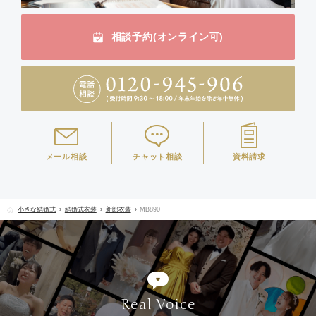
相談予約(オンライン可)
メール相談
チャット相談
資料請求
小さな結婚式
結婚式衣装
新郎衣装
MB890
Real Voice