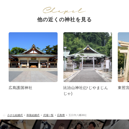
他の近くの神社を見る
広島護国神社
比治山神社(ひじやまじん
東照宮
じゃ)
小さな結婚式
和装結婚式
式場一覧
広島県
五日市八幡神社