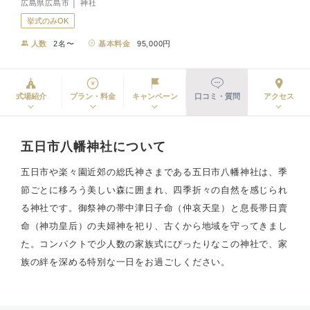
広島県広島市 │ 神社
挙式のみOK
人数
2名〜
基本料金
95,000円
式場紹介
プラン・料金
キャンペーン
口コミ・質問
アクセス
五日市八幡神社について
五日市や楽々園近郊の総氏神さまである五日市八幡神社は、季
節ごとに移ろう美しい森に囲まれ、四季折々の自然を感じられ
る神社です。御祭神の帯中津日子命（仲哀天皇）と息長帯日賣
命（神功皇后）の夫婦神を祀り、古くから地域を守ってきまし
た。コンパクトで少人数の家族式にぴったりなこの神社で、家
族の絆を深める特別な一日をお過ごしください。