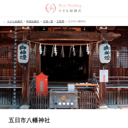
小さな結婚式
和装結婚式
式場一覧
広島県
五日市八幡神社
五日市八幡神社