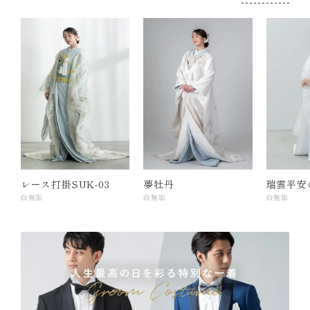
レース打掛SUK-03
夢牡丹
瑞雲平安
白無垢
白無垢
白無垢