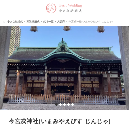
小さな結婚式
和装結婚式
式場一覧
大阪府
今宮戎神社(いまみやえびす じんじゃ)
今宮戎神社(いまみやえびす じんじゃ)