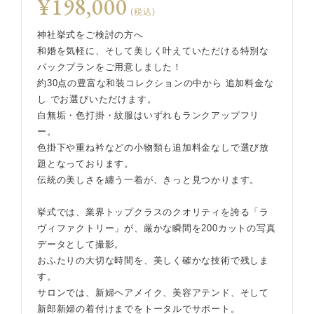
¥198,000
(税込)
神社挙式をご検討の方へ
和婚を気軽に、そして美しく叶えていただける特別な
パックプランをご用意しました！
約30点の豊富な和装コレクションの中から 追加料金な
し でお選びいただけます。
白無垢・色打掛・紋服はいずれもランクアップフリ
ー。
色掛下や重ね衿などの小物類も追加料金なしで選び放
題となっております。
伝統の美しさを纏う一着が、きっと見つかります。
挙式では、業界トップクラスのクオリティを誇る「ラ
ヴィファクトリー」が、厳かな瞬間を200カットの写真
データとして撮影。
おふたりの大切な時間を、美しく確かな技術で残しま
す。
サロンでは、新婦ヘアメイク、美容アテンド、そして
新郎新婦の着付けまでをトータルでサポート。