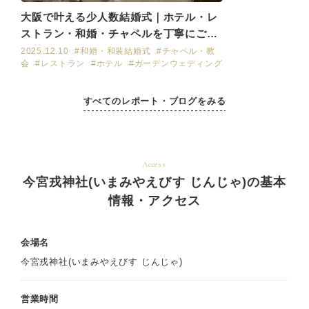
大阪で叶える少人数結婚式｜ホテル・レ
ストラン・和婚・チャペルを丁寧にご紹
介
2025.12.10
#和婚・和装結婚式
#チャペル・教
会
#レストラン
#ホテル
#ガーデンウェディング
すべてのレポート・ブログをみる
Access
今宮戎神社(いまみやえびす じんじゃ)の基本
情報・アクセス
会場名
今宮戎神社(いまみやえびす じんじゃ)
営業時間