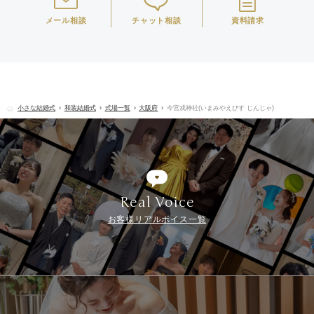
メール相談
チャット相談
資料請求
小さな結婚式
和装結婚式
式場一覧
大阪府
今宮戎神社(いまみやえびす じんじゃ)
Real Voice
お客様リアルボイス一覧