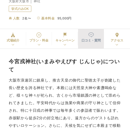
大阪府大阪市 │ 神社
挙式のみOK
人数
2名〜
基本料金
95,000円
式場紹介
プラン・料金
キャンペーン
口コミ・質問
アクセス
今宮戎神社(いまみやえびす じんじゃ)につい
て
大阪市浪速区に鎮座し、推古天皇の御代に聖徳太子が創建した
長い歴史を誇る神社です。本殿には天照皇大神や素盞嗚命な
ど、様々な神々が祀られ、古くから市場鎮護の神として崇めら
れてきました。平安時代からは漁業や商業の守り神として信仰
され、特に十日戎の神事では毎年多くの参詣者で賑わいます。
赤坂駅から徒歩2分の好立地にあり、遠方からのゲストも訪れ
やすいロケーション。さらに、天候を気にせずに本殿まで移動