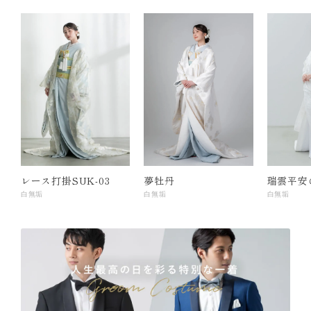
レース打掛SUK-03
夢牡丹
瑞雲平安
白無垢
白無垢
白無垢