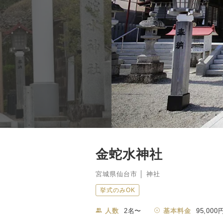
金蛇水神社
宮城県仙台市 │ 神社
挙式のみOK
人数
2名〜
基本料金
95,000