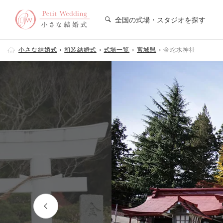
全国の式場・スタジオを探す
小さな結婚式
和装結婚式
式場一覧
宮城県
金蛇水神社