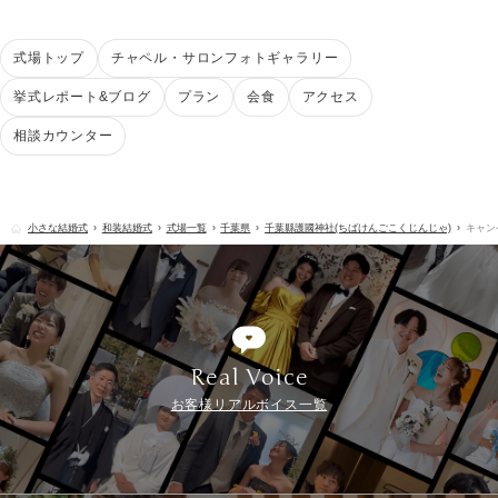
式場トップ
チャペル・サロンフォトギャラリー
挙式レポート&ブログ
プラン
会食
アクセス
相談カウンター
小さな結婚式
和装結婚式
式場一覧
千葉県
千葉縣護國神社(ちばけんごこくじんじゃ)
キャン
Real Voice
お客様リアルボイス一覧