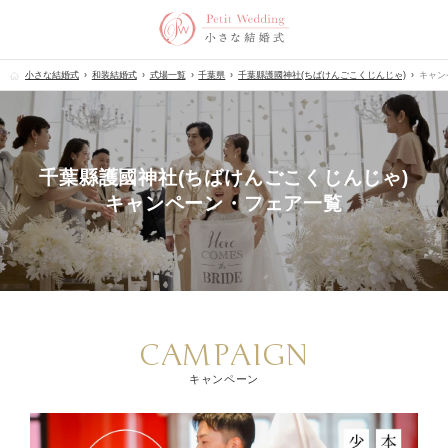
小さな結婚式
和装結婚式
式場一覧
千葉県
千葉縣護國神社(ちばけんごこくじんじゃ)
キャン
千葉縣護國神社(ちばけんごこくじんじゃ)
キャンペーン・フェア一覧
CAMPAIGN
キャンペーン