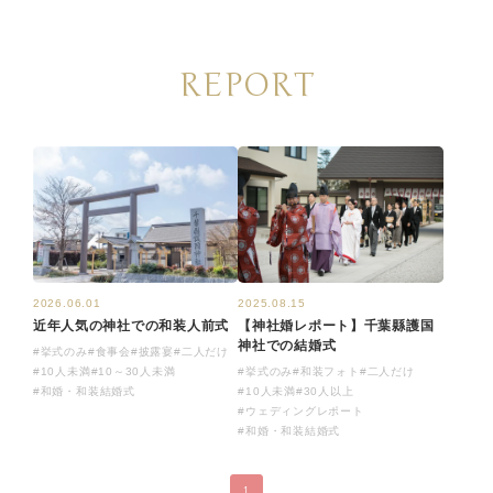
REPORT
2026.06.01
2025.08.15
近年人気の神社での和装人前式
【神社婚レポート】千葉縣護国
神社での結婚式
#挙式のみ
#食事会
#披露宴
#二人だけ
#10人未満
#10～30人未満
#挙式のみ
#和装フォト
#二人だけ
#和婚・和装結婚式
#10人未満
#30人以上
#ウェディングレポート
#和婚・和装結婚式
1