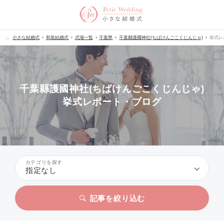
小さな結婚式
和装結婚式
式場一覧
千葉県
千葉縣護國神社(ちばけんごこくじんじゃ)
挙式レ
千葉縣護國神社(ちばけんごこくじんじゃ)
挙式レポート・ブログ
カテゴリを探す
指定なし
記事を絞り込む