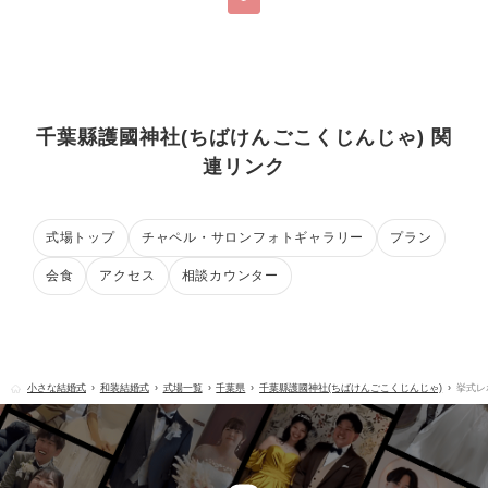
千葉縣護國神社(ちばけんごこくじんじゃ) 関
連リンク
式場トップ
チャペル・サロンフォトギャラリー
プラン
会食
アクセス
相談カウンター
小さな結婚式
和装結婚式
式場一覧
千葉県
千葉縣護國神社(ちばけんごこくじんじゃ)
挙式レ