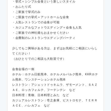
・挙式＋シンプル会食という新しいスタイル
・おふたり式
・ご家族で挙式のみ
・ご親族での挙式＋アットホームな会食
・人気レストランでの会食が可能
・カジュアルなフォトウエディング＋会食も人気
・ご家族での神社婚もおまかせください
・会費制のレストランウエディングパーティ
少しでもご興味がある方は、まずはお気軽にご相談にいらし
てください！
（おひとりでのご相談も大歓迎です）
会食会場の一例
ホテル：ホテル日航熊本、ホテルメルパルク熊本、KKRホテ
ル熊本、ワンステーションホテル熊本
レストラン：アシェットドゥキムラ、ザモーメント、ＳＡＺ
ＡＥ、ロッカフォルテ、フーテンテン など
日本料理：青柳、日本料理とみた など
カジュアルレストラン：壱之倉庫、ビストロモナ、ＴＥＲＲ
ＡＣＥ、ハレカフェ など