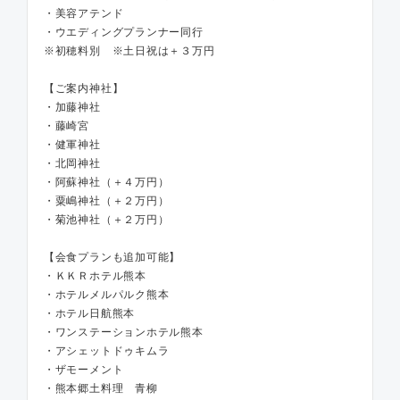
・美容アテンド
・ウエディングプランナー同行
※初穂料別 ※土日祝は＋３万円
【ご案内神社】
・加藤神社
・藤崎宮
・健軍神社
・北岡神社
・阿蘇神社（＋４万円）
・粟嶋神社（＋２万円）
・菊池神社（＋２万円）
【会食プランも追加可能】
・ＫＫＲホテル熊本
・ホテルメルパルク熊本
・ホテル日航熊本
・ワンステーションホテル熊本
・アシェットドゥキムラ
・ザモーメント
・熊本郷土料理 青柳