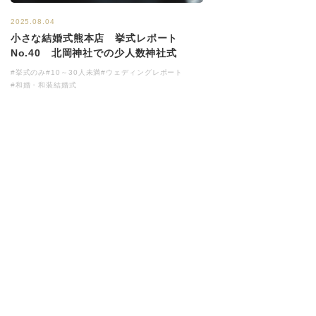
2025.08.04
小さな結婚式熊本店 挙式レポート
No.40 北岡神社での少人数神社式
#挙式のみ
#10～30人未満
#ウェディングレポート
#和婚・和装結婚式