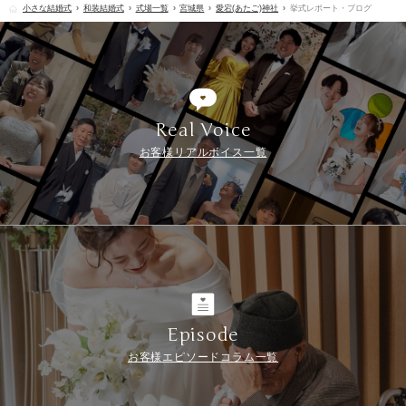
小さな結婚式
和装結婚式
式場一覧
宮城県
愛宕(あたご)神社
挙式レポート・ブログ
Real Voice
お客様リアルボイス一覧
Episode
お客様エピソードコラム一覧