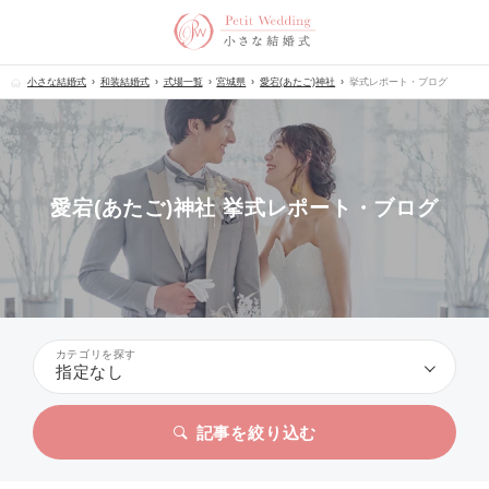
小さな結婚式
和装結婚式
式場一覧
宮城県
愛宕(あたご)神社
挙式レポート・ブログ
愛宕(あたご)神社 挙式レポート・ブログ
カテゴリを探す
指定なし
記事を絞り込む