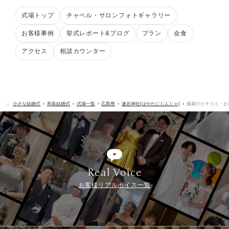
式場トップ
チャペル・サロンフォトギャラリー
お客様事例
挙式レポート&ブログ
プラン
会食
アクセス
相談カウンター
小さな結婚式
和装結婚式
式場一覧
広島県
速谷神社(はやたにじんじゃ)
最新のクチコミ・お
Real Voice
お客様リアルボイス一覧