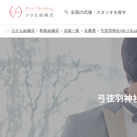
全国の式場・スタジオを探す
小さな結婚式
和装結婚式
式場一覧
兵庫県
弓弦羽神社(ゆづるは
弓弦羽神