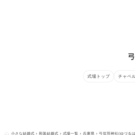
弓
式場トップ
チャペ
小さな結婚式
和装結婚式
式場一覧
兵庫県
弓弦羽神社(ゆづるは