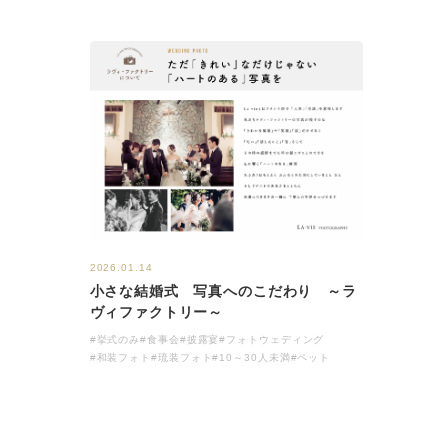
2026.01.14
小さな結婚式 写真へのこだわり ～ラ
ヴィファクトリー～
#挙式のみ
#食事会
#披露宴
#フォトウェディング
#和装フォト
#琉装フォト
#10～30人未満
#ペット