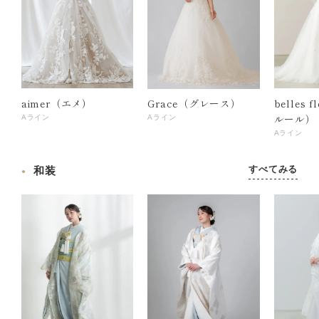
aimer（エメ）
Grace（グレース）
belles 
ルール）
Aライン
Aライン
Aライン
すべてみる
和装