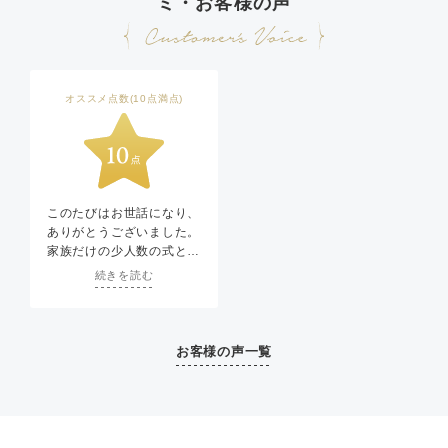
ミ・お客様の声
オススメ点数(10点満点)
このたびはお世話になり、
ありがとうございました。
家族だけの少人数の式とは
いえ、無事に形になるのか
続きを読む
最初は心配もありました
が、プランナーさんが段取
りを組んでくださり,
どんな些細な質問でもきち
お客様の声一覧
んと対応していただいたお
かげで、安心して式当日を
むかえる事ができました。
また、関わっていただいた
スタッフの皆様もとてもあ