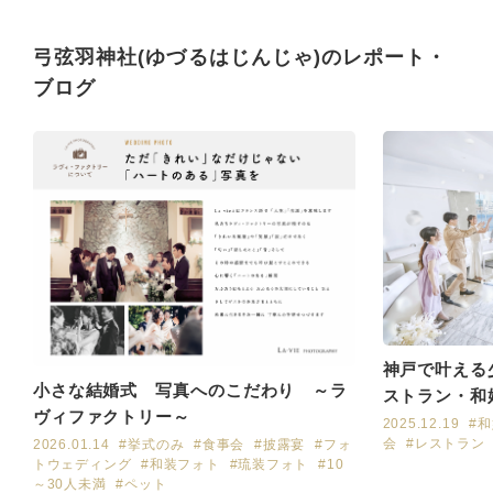
たたかく、私達夫婦、両家
にとっても思い出となる特
弓弦羽神社(ゆづるはじんじゃ)のレポート・
別な1日にしていただきま
した。これからもたくさん
ブログ
の方々の思い出の場所とな
りますようにお祈りしてい
ます。
神戸で叶える
小さな結婚式 写真へのこだわり ～ラ
ストラン・和
ヴィファクトリー～
介
2025.12.19
#
会
#レストラン
2026.01.14
#挙式のみ
#食事会
#披露宴
#フォ
トウェディング
#和装フォト
#琉装フォト
#10
～30人未満
#ペット