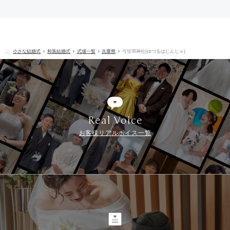
小さな結婚式
和装結婚式
式場一覧
兵庫県
弓弦羽神社(ゆづるはじんじゃ)
Real Voice
お客様リアルボイス一覧