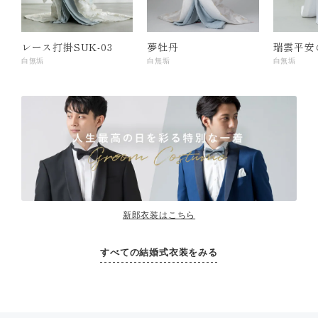
レース打掛SUK-03
夢牡丹
瑞雲平安
白無垢
白無垢
白無垢
新郎衣装はこちら
すべての結婚式衣装をみる