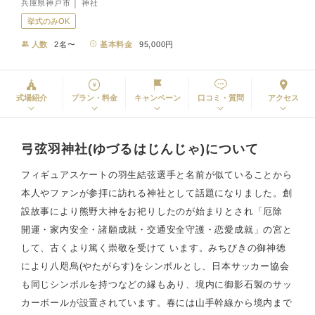
兵庫県神戸市 │ 神社
挙式のみOK
人数
2名〜
基本料金
95,000円
式場紹介
プラン・料金
キャンペーン
口コミ・質問
アクセス
弓弦羽神社(ゆづるはじんじゃ)について
フィギュアスケートの羽生結弦選手と名前が似ていることから
本人やファンが参拝に訪れる神社として話題になりました。創
設故事により熊野大神をお祀りしたのが始まりとされ「厄除
開運・家内安全・諸願成就・交通安全守護・恋愛成就」の宮と
して、古くより篤く崇敬を受けて います。みちびきの御神徳
により八咫烏(やたがらす)をシンボルとし、日本サッカー協会
も同じシンボルを持つなどの縁もあり、境内に御影石製のサッ
カーボールが設置されています。春には山手幹線から境内まで