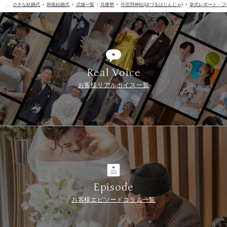
小さな結婚式
和装結婚式
式場一覧
兵庫県
弓弦羽神社(ゆづるはじんじゃ)
挙式レポート・ブ
Real Voice
お客様リアルボイス一覧
Episode
お客様エピソードコラム一覧