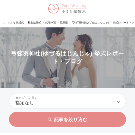
小さな結婚式
和装結婚式
式場一覧
兵庫県
弓弦羽神社(ゆづるはじんじゃ)
挙式レポート・ブ
弓弦羽神社(ゆづるはじんじゃ) 挙式レポー
ト・ブログ
カテゴリを探す
指定なし
記事を絞り込む