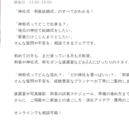
開催日：
11:00~19:00
「神社式・和装結婚式」のすべてがわかる！
「神前式ってどこで出来る？」
「地元の神社で結婚式をしたい」
「家族だけこじんまりとしたい」
そんな疑問や不安を、相談できるフェアです。
初めての方も、まだ迷っている方も大歓迎。
和装や神社式、和モダンな披露宴などお2人にぴったりのスタイ
「神前式ってどんな流れ？」「どの神社を選べばいい？」「和
そんな疑問や不安を、経験豊富なプランナーが丁寧にご案内し
披露宴や写真撮影、和装の試着スケジュール、準備の進め方ま
さらに、ご両親やご家族との過ごし方・演出アイデア・費用の
オンラインでも相談可能！