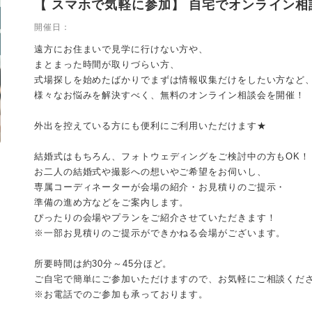
【 スマホで気軽に参加】 自宅でオンライン相
開催日：
遠方にお住まいで見学に行けない方や、
まとまった時間が取りづらい方、
式場探しを始めたばかりでまずは情報収集だけをしたい方など
様々なお悩みを解決すべく、無料のオンライン相談会を開催！
外出を控えている方にも便利にご利用いただけます★
結婚式はもちろん、フォトウェディングをご検討中の方もOK！
お二人の結婚式や撮影への想いやご希望をお伺いし、
専属コーディネーターが会場の紹介・お見積りのご提示・
準備の進め方などをご案内します。
ぴったりの会場やプランをご紹介させていただきます！
※一部お見積りのご提示ができかねる会場がございます。
所要時間は約30分～45分ほど。
ご自宅で簡単にご参加いただけますので、お気軽にご相談くだ
※お電話でのご参加も承っております。