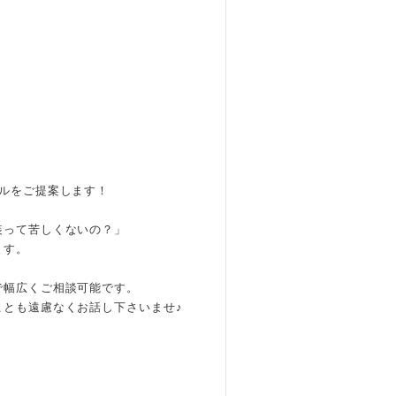
ルをご提案します！
装って苦しくないの？」
ます。
で幅広くご相談可能です。
ことも遠慮なくお話し下さいませ♪