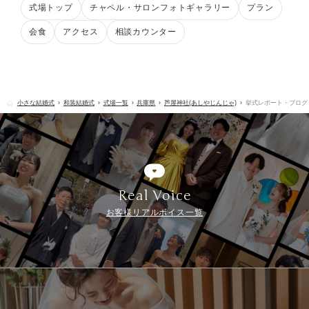
式場トップ
チャペル・サロンフォトギャラリー
プラン
会食
アクセス
相談カウンター
小さな結婚式
和装結婚式
式場一覧
兵庫県
芦屋神社(あしやじんじゃ)
挙式レポート・ブログ
Real Voice
お客様リアルボイス一覧