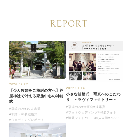
REPORT
2026.07.27
2026.01.14
【少人数婚をご検討の方へ】芦
小さな結婚式 写真へのこだわ
屋神社で叶える家族中心の神前
り ～ラヴィファクトリー～
式
#挙式のみ
#食事会
#披露宴
#挙式のみ
#10人未満
#フォトウェディング
#和装フォト
#和婚・和装結婚式
#琉装フォト
#10～30人未満
#ペット
#ウェディングレポート