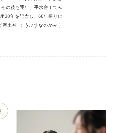
の後も逐年、手水舎 ( てみ
鎮座90年を記念し、60年振りに
産土神 （ うぶすなのかみ ）
3