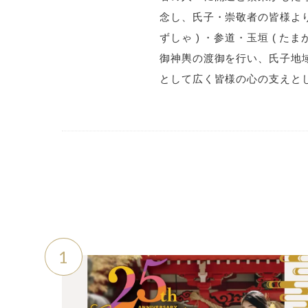
念し、氏子・崇敬者の皆様より
ずしゃ ) ・参道・玉垣 ( 
御神輿の渡御を行い、氏子地域
として広く皆様の心の支えと
1