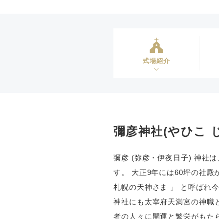
式場紹介
彌彦神社(やひこ 
彌彦 (弥彦・伊夜日子) 神社
す。 大正9年には60坪の社
札幌の天神さま 」 と呼ばれ
神社にも太宰府天満宮の神職と
者の人々に開運と繁栄がもたら