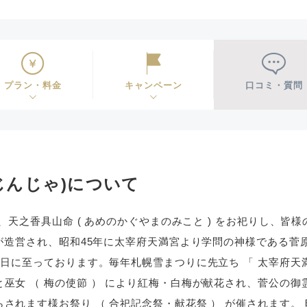
プラン・料金
キャンペーン
口コミ・質問
じんじゃ)について
は、天之香具山命 ( あめのかぐやまのみこと ) をお祀りし、
殿が造営され、昭和45年に太宰府天満宮より学問の神様である菅
今日に至っております。毎年札幌雪まつりに先立ち 「 太宰府天
巫女 （ 梅の使節 ） により紅梅・白梅が献花され、菅公の
されます様お祭り （ 合祀記念祭・献花祭 ） が催されます。 