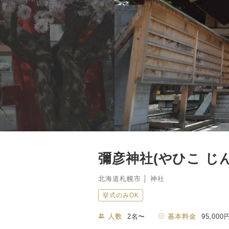
彌彦神社(やひこ じ
北海道札幌市 │ 神社
挙式のみOK
人数
2名〜
基本料金
95,000