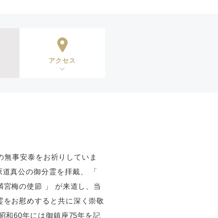
アクセス
皆様の無事安泰をお祈りしていま
原道真公の御分霊を拝戴、 「
満宮梅の使節 」 が来道し、当
御霊をお慰めすると共に深く崇敬
昭和60年には御鎮座75年を記