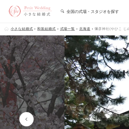
全国の式場・スタジオを探す
小さな結婚式
和装結婚式
式場一覧
北海道
彌彦神社(やひこ じ