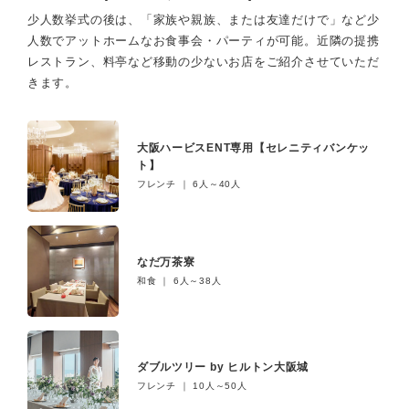
少人数挙式の後は、「家族や親族、または友達だけで」など少
人数でアットホームなお食事会・パーティが可能。
近隣の提携
レストラン、料亭など移動の少ないお店をご紹介させていただ
きます。
大阪ハービスENT専用【セレニティバンケッ
ト】
フレンチ ｜ 6人～40人
なだ万茶寮
和食 ｜ 6人～38人
ダブルツリー by ヒルトン大阪城
フレンチ ｜ 10人～50人