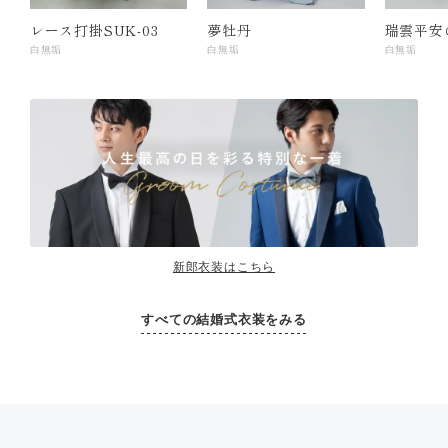
レース打掛SUK-03
夢牡丹
瑞雲平安
白無垢
白無垢
白無垢
新郎衣装はこちら
すべての結婚式衣装をみる