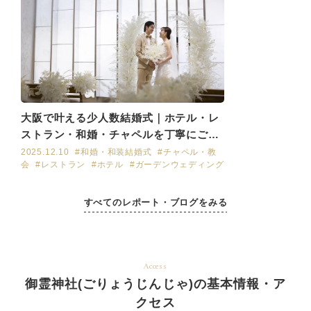
大阪で叶える少人数結婚式｜ホテル・レ
ストラン・和婚・チャペルを丁寧にご紹
介
2025.12.10
#和婚・和装結婚式
#チャペル・教
会
#レストラン
#ホテル
#ガーデンウェディング
すべてのレポート・ブログをみる
Access
御霊神社(ごりょうじんじゃ)の基本情報・ア
クセス