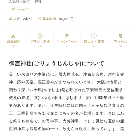
大阪府大阪市 │ 神社
挙式のみOK
人数
2名〜
基本料金
95,000円
式場紹介
プラン・料金
キャンペーン
口コミ・質問
アクセス
御霊神社(ごりょうじんじゃ)について
美しい朱塗りの本殿には天照大神荒魂、津布良彦神、津布良媛
神、応神天皇、源正霊神がまつられています。 大阪の地形と
関わり深い八十嶋(やそしま)祭と呼ばれた平安時代の皇位継承
儀礼の祭場、圓(つぶら)神祠にはじまり、実に1000年以上の歴
史があります。また、江戸時代には西国三十三ヶ所観音参りの
三十三番礼所でもあり文楽にもその名が登場します。今に伝わ
る祭りも有名で、お弓神事、火焚神事、そして勇壮な夏祭の船
渡御神幸は浪速名物の一つに数えられ現在に至っています。美