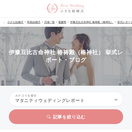
小さな結婚式
和装結婚式
式場一覧
愛媛県
伊豫豆比古命神社 椿祷殿（椿神社）
挙式レポー
伊豫豆比古命神社 椿祷殿（椿神社） 挙式レ
ポート・ブログ
カテゴリを探す
マタニティウェディングレポート
記事を絞り込む