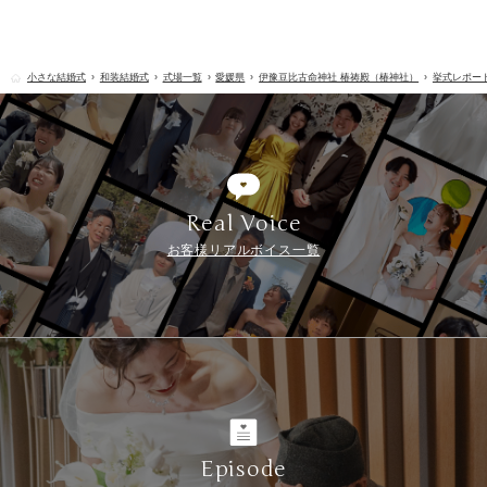
小さな結婚式
和装結婚式
式場一覧
愛媛県
伊豫豆比古命神社 椿祷殿（椿神社）
挙式レポー
Real Voice
お客様リアルボイス一覧
Episode