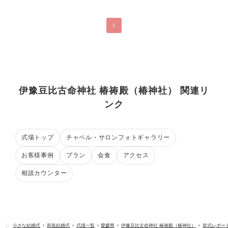
1
伊豫豆比古命神社 椿祷殿（椿神社） 関連リ
ンク
式場トップ
チャペル・サロンフォトギャラリー
お客様事例
プラン
会食
アクセス
相談カウンター
小さな結婚式
和装結婚式
式場一覧
愛媛県
伊豫豆比古命神社 椿祷殿（椿神社）
挙式レポー