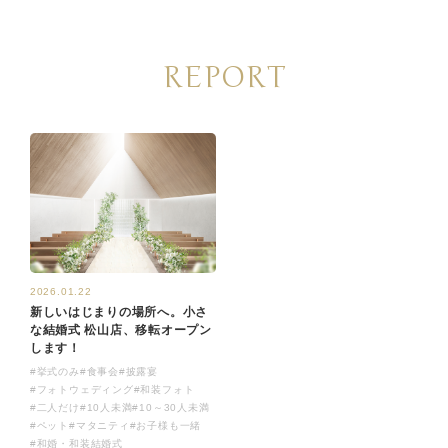
REPORT
2026.01.22
新しいはじまりの場所へ。小さ
な結婚式 松山店、移転オープン
します！
#挙式のみ
#食事会
#披露宴
#フォトウェディング
#和装フォト
#二人だけ
#10人未満
#10～30人未満
#ペット
#マタニティ
#お子様も一緒
#和婚・和装結婚式