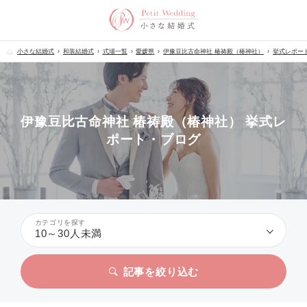
小さな結婚式
和装結婚式
式場一覧
愛媛県
伊豫豆比古命神社 椿祷殿（椿神社）
挙式レポー
伊豫豆比古命神社 椿祷殿（椿神社） 挙式レ
ポート・ブログ
カテゴリを探す
10～30人未満
記事を絞り込む