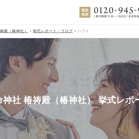
椿祷殿（椿神社）
挙式レポート・ブログ
ハワイ
命神社 椿祷殿（椿神社） 挙式レポ