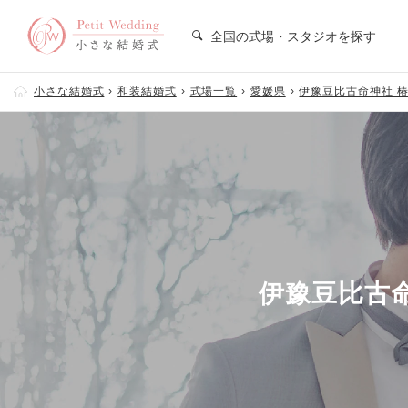
全国の式場・スタジオを探す
小さな結婚式
和装結婚式
式場一覧
愛媛県
伊豫豆比古命神社 
伊豫豆比古