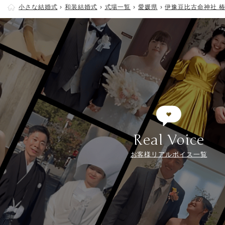
小さな結婚式
和装結婚式
式場一覧
愛媛県
伊豫豆比古命神社 
Real Voice
お客様リアルボイス一覧