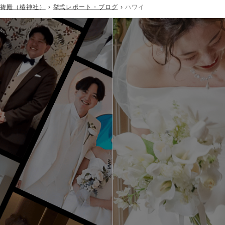
椿祷殿（椿神社）
挙式レポート・ブログ
ハワイ