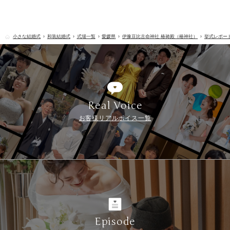
小さな結婚式
和装結婚式
式場一覧
愛媛県
伊豫豆比古命神社 椿祷殿（椿神社）
挙式レポー
Real Voice
お客様リアルボイス一覧
Episode