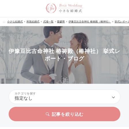
小さな結婚式
和装結婚式
式場一覧
愛媛県
伊豫豆比古命神社 椿祷殿（椿神社）
挙式レポー
伊豫豆比古命神社 椿祷殿（椿神社） 挙式レ
ポート・ブログ
カテゴリを探す
指定なし
記事を絞り込む