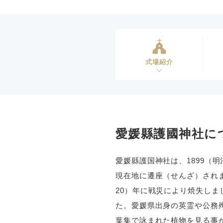
式場紹介
愛媛縣護國神社に
愛媛縣護国神社は、1899（
現在地に遷座（せんざ）されま
20）年に戦災により焼失しまし
た。愛媛県出身の英霊や公務
葉集で詠まれた植物を見る事