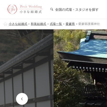
全国の式場・スタジオを探す
小さな結婚式
和装結婚式
式場一覧
愛媛県
愛媛縣護國神社