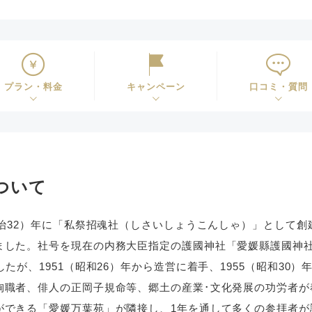
プラン・料金
キャンペーン
口コミ・質問
ついて
明治32）年に「私祭招魂社（しさいしょうこんしゃ）」として創建
した。社号を現在の内務大臣指定の護國神社「愛媛縣護國神社」
たが、1951（昭和26）年から造営に着手、1955（昭和30
殉職者、俳人の正岡子規命等、郷土の産業･文化発展の功労者が
ができる「愛媛万葉苑」が隣接し、1年を通して多くの参拝者が