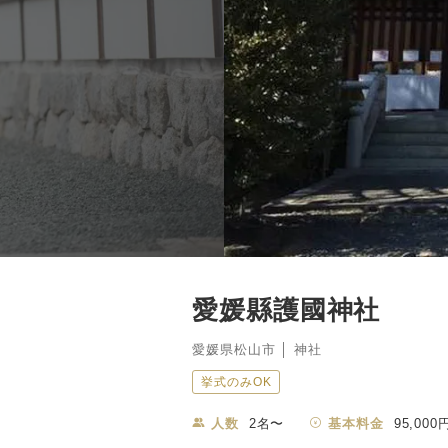
愛媛縣護國神社
愛媛県松山市 │ 神社
挙式のみOK
人数
2名〜
基本料金
95,000