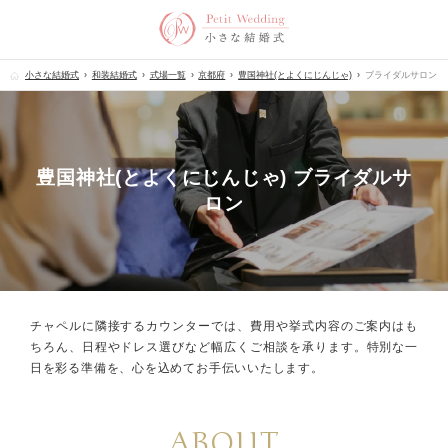
小さな結婚式
和装結婚式
式場一覧
京都府
豊国神社(とよくにじんじゃ)
ブライダルサロン
豊国神社(とよくにじんじゃ) ブライダルサ
ロン
チャペルに隣接するカウンターでは、
費用や挙式内容のご案内はも
ちろん、
日程やドレス選びなど幅広くご相談を承ります。
特別な一
日を彩る準備を、心を込めてお手伝いいたします。
ABOUT