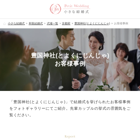
小さな結婚式
和装結婚式
式場一覧
京都府
豊国神社(とよくにじんじゃ)
お客様事例
豊国神社(とよくにじんじゃ)
お客様事例
「豊国神社(とよくにじんじゃ)」で結婚式を挙げられた
お客様事例
をフォトギャラリーにてご紹介。
先輩カップルの挙式の雰囲気をご
覧ください。
Report