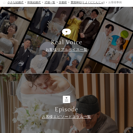
小さな結婚式
和装結婚式
式場一覧
京都府
豊国神社(とよくにじんじゃ)
お客様事例
Real Voice
お客様リアルボイス一覧
Episode
お客様エピソードコラム一覧