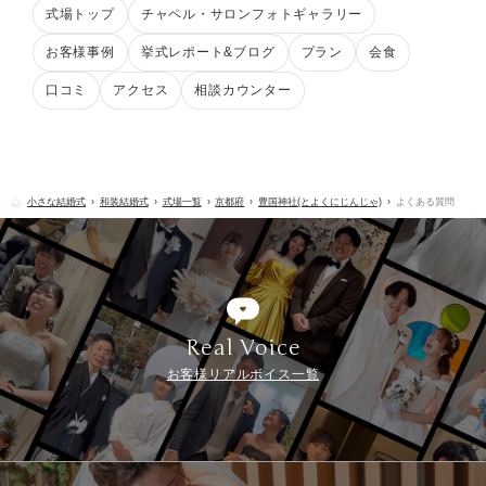
式場トップ
チャペル・サロンフォトギャラリー
お客様事例
挙式レポート&ブログ
プラン
会食
口コミ
アクセス
相談カウンター
小さな結婚式
和装結婚式
式場一覧
京都府
豊国神社(とよくにじんじゃ)
よくある質問
Real Voice
お客様リアルボイス一覧