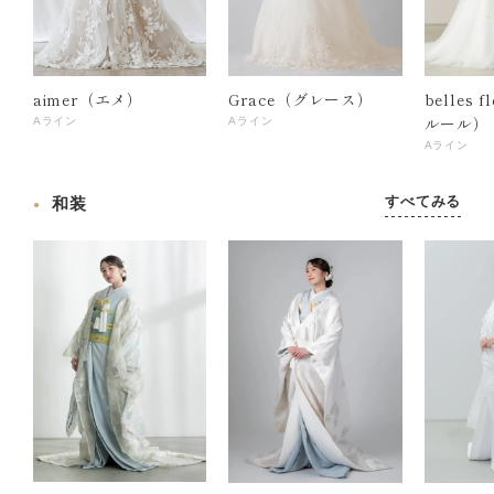
aimer（エメ）
Grace（グレース）
belles 
ルール）
Aライン
Aライン
Aライン
すべてみる
和装