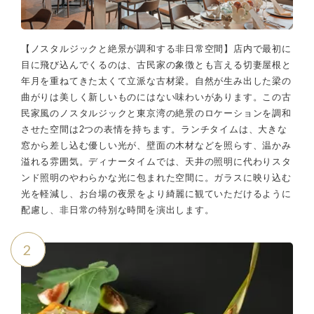
【ノスタルジックと絶景が調和する非日常空間】店内で最初に
目に飛び込んでくるのは、古民家の象徴とも言える切妻屋根と
年月を重ねてきた太くて立派な古材梁。自然が生み出した梁の
曲がりは美しく新しいものにはない味わいがあります。この古
民家風のノスタルジックと東京湾の絶景のロケーションを調和
させた空間は2つの表情を持ちます。ランチタイムは、大きな
窓から差し込む優しい光が、壁面の木材などを照らす、温かみ
溢れる雰囲気。ディナータイムでは、天井の照明に代わりスタ
ンド照明のやわらかな光に包まれた空間に。ガラスに映り込む
光を軽減し、お台場の夜景をより綺麗に観ていただけるように
配慮し、非日常の特別な時間を演出します。
2