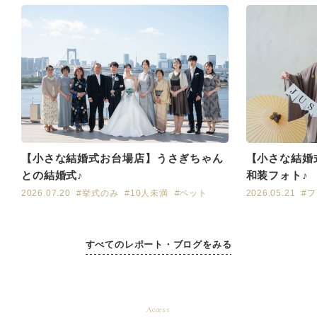
【小さな結婚式お台場店】うさぎちゃん
【小さな結婚
との結婚式♪
和装フォト♪
2026.07.20
#挙式のみ
#10人未満
#ペット
2026.05.21
#
すべてのレポート・ブログをみる
Access