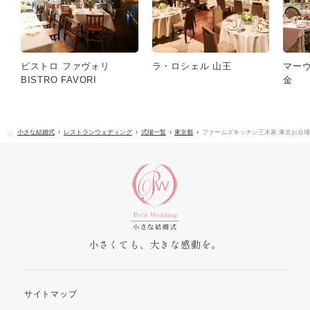
ビストロ ファヴォリ
ラ・ロシェル 山王
マー
BISTRO FAVORI
金
小さな結婚式
レストランウェディング
式場一覧
東京都
ファームズキッチン三木家 東京お台
小さくても、大きな感動を。
サイトマップ