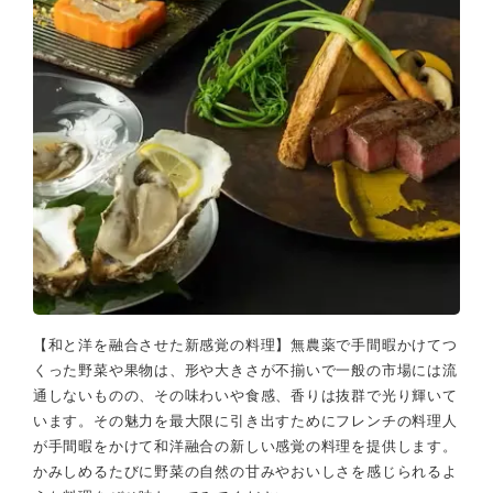
【和と洋を融合させた新感覚の料理】無農薬で手間暇かけてつ
くった野菜や果物は、形や大きさが不揃いで一般の市場には流
通しないものの、その味わいや食感、香りは抜群で光り輝いて
います。その魅力を最大限に引き出すためにフレンチの料理人
が手間暇をかけて和洋融合の新しい感覚の料理を提供します。
かみしめるたびに野菜の自然の甘みやおいしさを感じられるよ