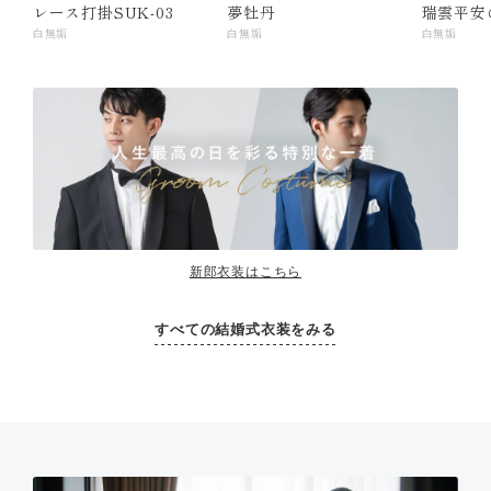
レース打掛SUK-03
夢牡丹
瑞雲平安
白無垢
白無垢
白無垢
新郎衣装はこちら
すべての結婚式衣装をみる