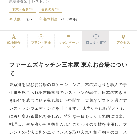
東京都港区 │ レストラン
挙式＋会食OK
会食のみOK
人数
6名〜
基本料金
218,000円
式場紹介
プラン・料金
キャンペーン
口コミ・質問
アクセス
ファームズキッチン三木家 東京お台場につい
て
東京湾を望むお台場のロケーションに、木の温もりと職人の手
仕事を感じられる古民家風のレストランが誕生。日本の古き良
き時代を感じさせる落ち着いた空間で、大切なゲストと過ごす
レストランウェディングを叶えます。 店内からは時間ととも
に移り変わる景色を楽しめ、特別な一日をより印象的に演出。
料理は、生産者から直接仕入れたこだわりの食材を使用し、フ
レンチの技法に和のエッセンスを取り入れた和洋融合のコース