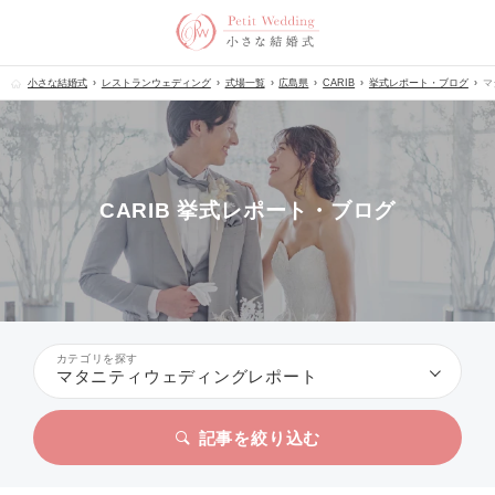
小さな結婚式
レストランウェディング
式場一覧
広島県
CARIB
挙式レポート・ブログ
マ
CARIB 挙式レポート・ブログ
カテゴリを探す
マタニティウェディングレポート
記事を絞り込む