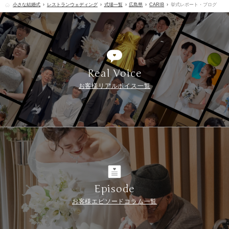
小さな結婚式
レストランウェディング
式場一覧
広島県
CARIB
挙式レポート・ブログ
Real Voice
お客様リアルボイス一覧
Episode
お客様エピソードコラム一覧