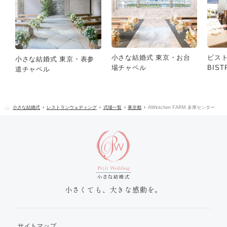
小さな結婚式 東京・お台
ビス
小さな結婚式 東京・表参
場チャペル
BIST
道チャペル
小さな結婚式
レストランウェディング
式場一覧
東京都
AWkitchen FARM 多摩センター
小さくても、大きな感動を。
サイトマップ