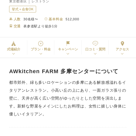
東京都港区 │ レストラン
挙式＋会食OK
人数
30名様〜
基本料金
512,000
交通
表参道駅より徒歩1分
式場紹介
プラン・料金
キャンペーン
口コミ・質問
アクセス
AWkitchen FARM 多摩センターについて
都市郊外、緑も多いロケーションの多摩にある解放感溢れるイ
タリアンレストラン。小高い丘の上にあり、一面ガラス張りの
壁に、天井が高く広い空間がゆったりとした空間を演出しま
す。新鮮な野菜をメインにしたお料理は、女性に嬉しい身体に
優しいイタリアン。