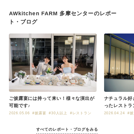
AWkitchen FARM 多摩センターのレポー
ト・ブログ
ご披露宴には持って来い！様々な演出が
ナチュラル好
可能です♪
ったレストラ
2026.05.06
#披露宴
#30人以上
#レストラン
2026.04.24
#
すべてのレポート・ブログをみる