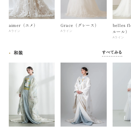
aimer（エメ）
Grace（グレース）
belles 
ルール）
Aライン
Aライン
Aライン
すべてみる
和装