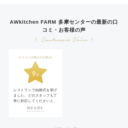
AWkitchen FARM 多摩センターの最新の口
コミ・お客様の声
オススメ点数(10点満点)
レストランで結婚式を挙げ
ました。どのスタッフも丁
寧に対応してくださいとて
もよい式になったと思いま
続きを読む
す。
当日、司会やカメラマン、
担当外のプランナーさん
等、やりとりない中で一緒