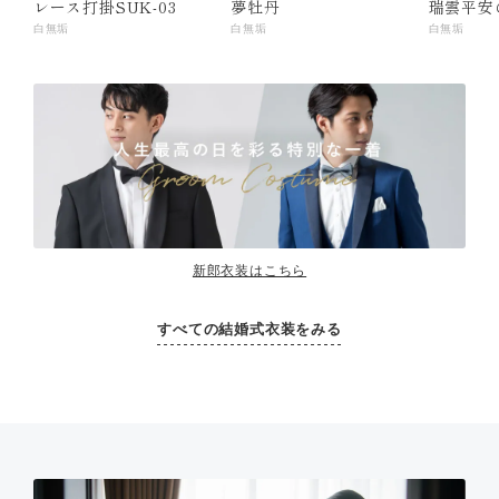
レース打掛SUK-03
夢牡丹
瑞雲平安
白無垢
白無垢
白無垢
新郎衣装はこちら
すべての結婚式衣装をみる