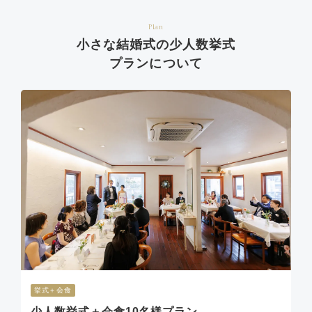
Plan
小さな結婚式の少人数挙式
プランについて
挙式＋会食
少人数挙式＋会食10名様プラン