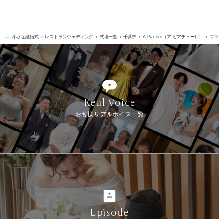
小さな結婚式
レストランウェディング
式場一覧
千葉県
A Piacere（ア ピアチェーレ）
プラ
Real Voice
お客様リアルボイス一覧
Episode