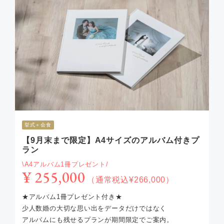
挙式＋会食
【9月末まで限定】A4サイズのアルバム付きプ
ラン
\A4アルバム1冊プレゼント/
¥ 255,000
（通常税込¥266,000）
★アルバム1冊プレゼント付き★
少人数婚の大切な思い出をデータだけではなく
アルバムにも残せるプランが期間限定でご案内。