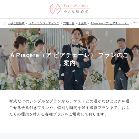
小さな結婚式
レストランウェディング
式場一覧
千葉県
A Piacere（ア ピアチェーレ）
プラ
A Piacere（ア ピアチェーレ） プランのご
案内
挙式だけのシンプルなプランから、
ゲストとの温かなひとときを過
ごせる会食付きプランや、
特別な瞬間を残す撮影プランまで。
おふ
たりの理想を叶える各種プランをご用意しております。