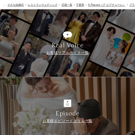
小さな結婚式
レストランウェディング
式場一覧
千葉県
A Piacere（ア ピアチェーレ）
プラ
Real Voice
お客様リアルボイス一覧
Episode
お客様エピソードコラム一覧