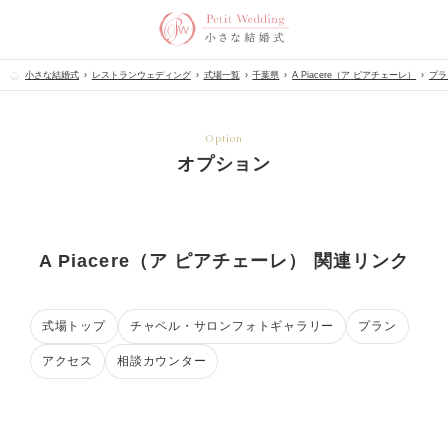
小さな結婚式
レストランウェディング
式場一覧
千葉県
A Piacere（ア ピアチェーレ）
プラ
Option
オプション
A Piacere（ア ピアチェーレ） 関連リンク
式場トップ
チャペル・サロンフォトギャラリー
プラン
アクセス
相談カウンター