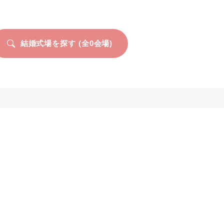
結婚式場を探す (全
0
会場)