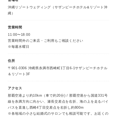
沖縄リゾートウェディング（サザンビーチホテル&リゾート沖
縄）
営業時間
11:00〜18:00
営業時間外のご来店・ご利用もご相談ください
※毎週水曜日
住所
〒901-0306 沖縄県糸満市西崎町1丁目6-1サザンビーチホテル
＆リゾート3F
アクセス
那覇空港より約10km（車で約20分) / 那覇空港から国道331号
線を糸満方向に向かい、瀬長交差点を右折、海の上を走るバイ
パスを直進し西崎4丁目交差点を右折し約800m
※各地域の小さな結婚式のサロンでも相談可能です。お近くの