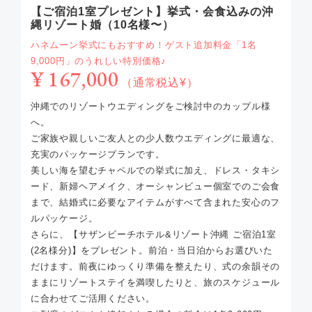
【ご宿泊1室プレゼント】挙式・会食込みの沖
縄リゾート婚（10名様〜）
ハネムーン挙式にもおすすめ！ゲスト追加料金「1名
9,000円」のうれしい特別価格♪
¥ 167,000
（通常税込¥）
沖縄でのリゾートウエディングをご検討中のカップル様
へ。
ご家族や親しいご友人との少人数ウエディングに最適な、
充実のパッケージプランです。
美しい海を望むチャペルでの挙式に加え、ドレス・タキシ
ード、新婦ヘアメイク、オーシャンビュー個室でのご会食
まで、結婚式に必要なアイテムがすべて含まれた安心のフ
ルパッケージ。
さらに、【サザンビーチホテル&リゾート沖縄 ご宿泊1室
(2名様分)】をプレゼント。前泊・当日泊からお選びいた
だけます。前夜にゆっくり準備を整えたり、式の余韻その
ままにリゾートステイを満喫したりと、旅のスケジュール
に合わせてご活用ください。