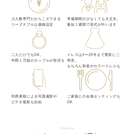
少人数専門だからこそできる
準備期間が少なくても大丈夫。
リーズナブルな価格設定
最短１週間で挙式が叶います
二人だけでもOK。
ドレスは3〜25号まで豊富にご
年間１万組のカップルが挙式を
用意。
もちろん和装やカラードレスも
列席者様による写真撮影や
ご家族との会食セッティングも
ビデオ撮影も自由
OK
Situation