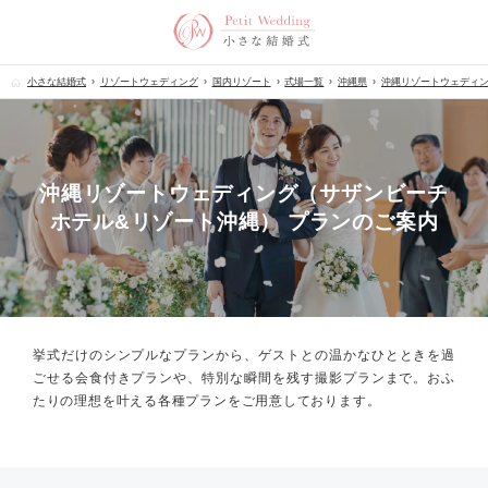
小さな結婚式
リゾートウェディング
国内リゾート
式場一覧
沖縄県
沖縄リゾートウェディン
沖縄リゾートウェディング（サザンビーチ
ホテル&リゾート沖縄） プランのご案内
挙式だけのシンプルなプランから、
ゲストとの温かなひとときを過
ごせる会食付きプランや、
特別な瞬間を残す撮影プランまで。
おふ
たりの理想を叶える各種プランをご用意しております。