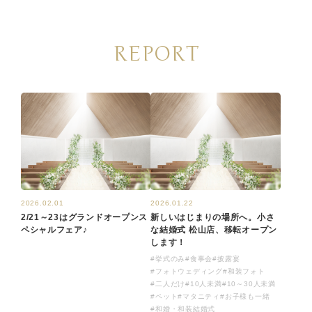
REPORT
2026.02.01
2026.01.22
2/21～23はグランドオープンス
新しいはじまりの場所へ。小さ
ペシャルフェア♪
な結婚式 松山店、移転オープン
します！
#挙式のみ
#食事会
#披露宴
#フォトウェディング
#和装フォト
#二人だけ
#10人未満
#10～30人未満
#ペット
#マタニティ
#お子様も一緒
#和婚・和装結婚式