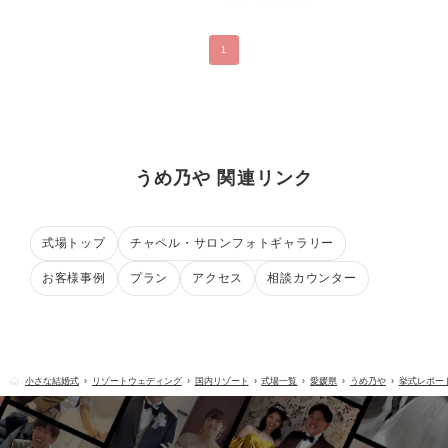
1
うめ乃や 関連リンク
式場トップ
チャペル・サロンフォトギャラリー
お客様事例
プラン
アクセス
相談カウンター
小さな結婚式
リゾートウェディング
国内リゾート
式場一覧
愛媛県
うめ乃や
挙式レポー