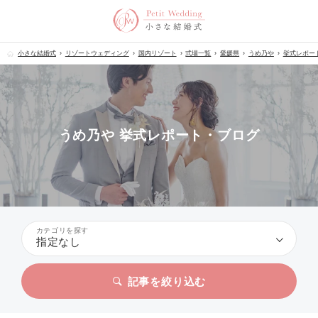
小さな結婚式
リゾートウェディング
国内リゾート
式場一覧
愛媛県
うめ乃や
挙式レポー
うめ乃や 挙式レポート・ブログ
カテゴリを探す
指定なし
記事を絞り込む