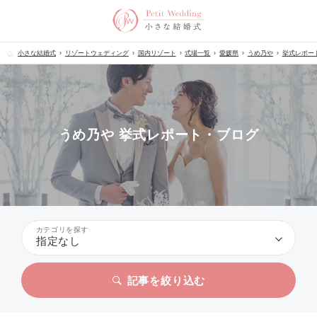
小さな結婚式
リゾートウェディング
国内リゾート
式場一覧
愛媛県
うめ乃や
挙式レポー
うめ乃や 挙式レポート・ブログ
カテゴリを探す
指定なし
記事を絞り込む