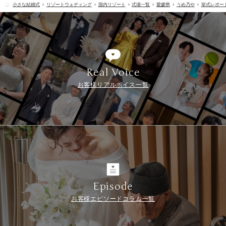
小さな結婚式
リゾートウェディング
国内リゾート
式場一覧
愛媛県
うめ乃や
挙式レポー
Real Voice
お客様リアルボイス一覧
Episode
お客様エピソードコラム一覧