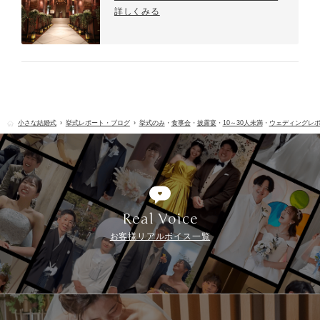
詳しくみる
小さな結婚式
挙式レポート・ブログ
挙式のみ
・
食事会
・
披露宴
・
10～30人未満
・
ウェディングレ
Real Voice
お客様リアルボイス一覧