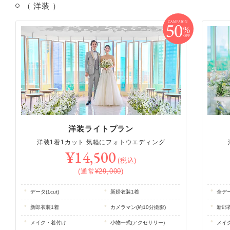
（ 洋装 ）
洋装ライトプラン
洋装1着1カット 気軽にフォトウエディング
¥14,500
(税込)
(通常
¥29,000
)
データ(1cut)
新婦衣装1着
全デー
新郎衣装1着
カメラマン(約10分撮影)
新郎
メイク・着付け
小物一式(アクセサリー)
メイ