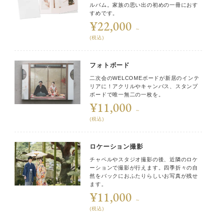
ルバム。家族の思い出の初めの一冊におす
すめです。
¥22,000
～
(税込)
フォトボード
二次会のWELCOMEボードが新居のインテ
リアに！アクリルやキャンバス、スタンプ
ボードで唯一無二の一枚を。
¥11,000
～
(税込)
ロケーション撮影
チャペルやスタジオ撮影の後、近隣のロケ
ーションで撮影が行えます。四季折々の自
然をバックにおふたりらしいお写真が残せ
ます。
¥11,000
～
(税込)