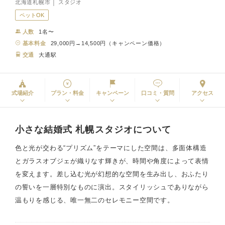
北海道札幌市 │ スタジオ
ペットOK
人数
1名〜
基本料金
29,000円→14,500円（キャンペーン価格）
交通
大通駅
式場紹介
プラン・料金
キャンペーン
口コミ・質問
アクセス
小さな結婚式 札幌スタジオについて
色と光が交わる“プリズム”をテーマにした空間は、多面体構造
とガラスオブジェが織りなす輝きが、時間や角度によって表情
を変えます。差し込む光が幻想的な空間を生み出し、おふたり
の誓いを一層特別なものに演出。スタイリッシュでありながら
温もりを感じる、唯一無二のセレモニー空間です。