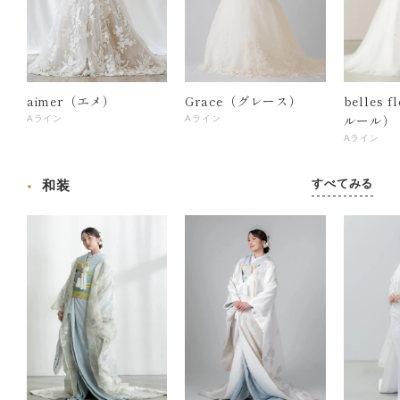
aimer（エメ）
Grace（グレース）
belles 
ルール）
Aライン
Aライン
Aライン
すべてみる
和装