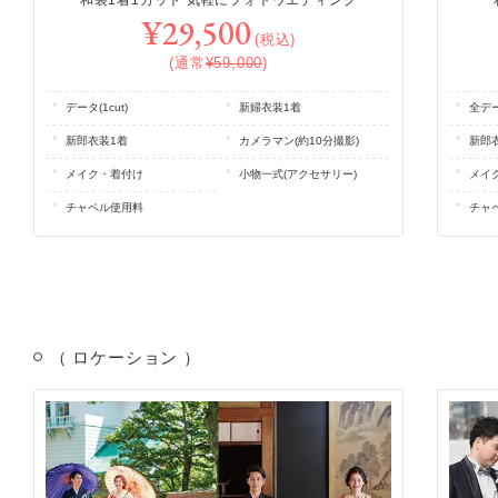
和装1着1カット 気軽にフォトウエディング
¥29,500
(税込)
(通常
¥59,000
)
データ(1cut)
新婦衣装1着
全デー
新郎衣装1着
カメラマン(約10分撮影)
新郎
メイク・着付け
小物一式(アクセサリー)
メイ
チャペル使用料
チャ
（ ロケーション ）