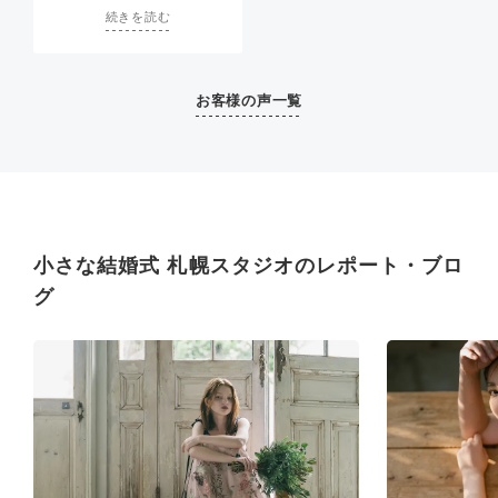
く対応をしてくださいまし
続きを読む
た。
もっと撮影時に表情や目線
のチェックをさせてもらえ
ばよかったなと後悔してい
お客様の声一覧
ます。
一番安い衣装のバリエーシ
ョンが少ないことに気づか
ず結果予算オーバーになっ
てしまいましたが、カレッ
トを断ったときもすんなり
OKしてくださったり、リ
小さな結婚式 札幌スタジオのレポート・ブロ
ーズナブルにすませられた
ので良かったです。
グ