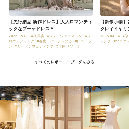
【先行納品 新作ドレス】大人ロマンティ
【新作小物】
ックなブーケドレス＊
クレイイヤリ
2026.05.03
#披露宴
#フォトウェディング
#ソ
2026.04.04
#
ロウェディング
#会食・パーティのみ
#レストラ
ィング
#ソロウ
ン
#ガーデンウェディング
#国内リゾート
すべてのレポート・ブログをみる