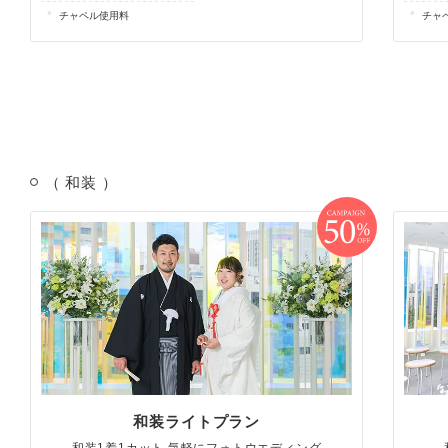
チャペル使用料
チャ
（ 和装 ）
和装ライトプラン