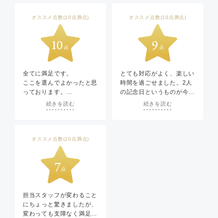
オススメ点数(10点満点)
オススメ点数(10点満点)
全てに満足です。
とても対応がよく、楽しい
ここを選んでよかったと思
時間を過ごせました。2人
っております。
の記念日というものが今ま
友人や知人にも勧めようと
でなかったので素敵な記念
続きを読む
続きを読む
思いました。
日になりました。
オススメ点数(10点満点)
担当スタッフが変わること
にちょっと驚きましたが、
変わっても支障なく満足行