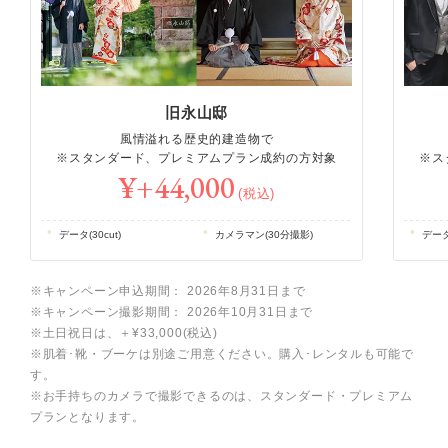
旧永山邸
風情溢れる歴史的建造物で
※スタンダード、プレミアムプラン成約の方対象
※ス
¥+44,000
(税込)
データ(30cut)
カメラマン(30分撮影)
データ(
※キャンペーン申込期間： 2026年8月31日まで
※キャンペーン撮影期間： 2026年10月31日まで
※土日祝日は、＋¥33,000(税込)
※肌着･靴・ブーケは別途ご用意ください。購入･レンタルも可能で
す。
※お手持ちのカメラで撮影できるのは、スタンダード・プレミアム
プランとなります。