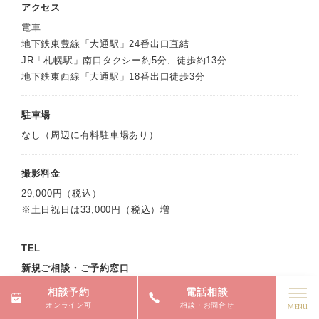
アクセス
電車
地下鉄東豊線「大通駅」24番出口直結
JR「札幌駅」南口タクシー約5分、徒歩約13分
地下鉄東西線「大通駅」18番出口徒歩3分
駐車場
なし（周辺に有料駐車場あり）
撮影料金
29,000円（税込）
※土日祝日は33,000円（税込）増
TEL
新規ご相談・ご予約窓口
相談予約
電話相談
0120-945-906
オンライン可
相談・お問合せ
受付時間：09:30～18:00