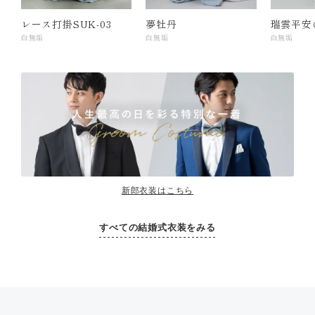
レース打掛SUK-03
夢牡丹
瑞雲平安
白無垢
白無垢
白無垢
新郎衣装はこちら
すべての結婚式衣装をみる