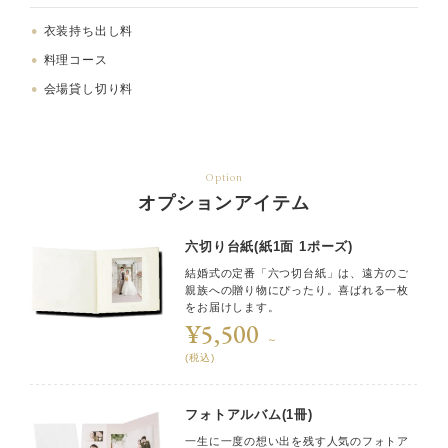
衣装持ち出し料
料理コース
会場貸し切り料
Option
オプションアイテム
六切り台紙(紙1面 1ポーズ)
結婚式の定番「六つ切台紙」は、遠方のご
親族への贈り物にぴったり。喜ばれる一枚
をお届けします。
¥5,500
～
(税込)
フォトアルバム(1冊)
一生に一度の想い出を残す人気のフォトア