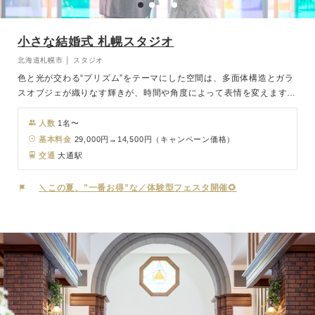
小さな結婚式 札幌スタジオ
北海道札幌市 │ スタジオ
色と光が交わる“プリズム”をテーマにした空間は、多面体構造とガラ
スオブジェが織りなす輝きが、時間や角度によって表情を変えます。
差し込む光が幻想的な空間を生み出し、おふたりの誓いを一層特別な
ものに演出。スタイリッシュでありながら温もりを感じる、唯一無二
人数
1名〜
のセレモニー空間です。
基本料金
29,000円→14,500円（キャンペーン価格）
交通
大通駅
＼この夏、”一番お得”な／体験型フェスタ開催🌻