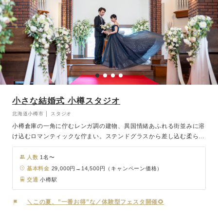
小さな結婚式 小樽スタジオ
北海道小樽市 │ スタジオ
小樽倉庫の一角に佇むレンガ調の建物、異国情緒あふれる街並みに溶
け込むロマンティックな佇まい。ステンドグラスから差し込む柔らか
な光と、重厚感と可愛らしさを兼ね備えた空間が魅力です。小樽運河
にほど近く、ロケーション撮影にも絶好の立地です。
人数
1名〜
基本料金
29,000円→14,500円（キャンペーン価格）
交通
小樽駅
＼この夏、”一番お得”な／体験型フェスタ開催🌻